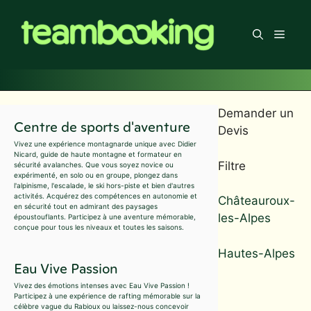
Aller
au
Men
contenu
Demander un
Centre de sports d'aventure
Devis
Vivez une expérience montagnarde unique avec Didier
Nicard, guide de haute montagne et formateur en
Filtre
sécurité avalanches. Que vous soyez novice ou
expérimenté, en solo ou en groupe, plongez dans
l'alpinisme, l'escalade, le ski hors-piste et bien d'autres
activités. Acquérez des compétences en autonomie et
Châteauroux-
en sécurité tout en admirant des paysages
les-Alpes
époustouflants. Participez à une aventure mémorable,
conçue pour tous les niveaux et toutes les saisons.
Hautes-Alpes
Eau Vive Passion
Vivez des émotions intenses avec Eau Vive Passion !
Participez à une expérience de rafting mémorable sur la
célèbre vague du Rabioux ou laissez-nous concevoir