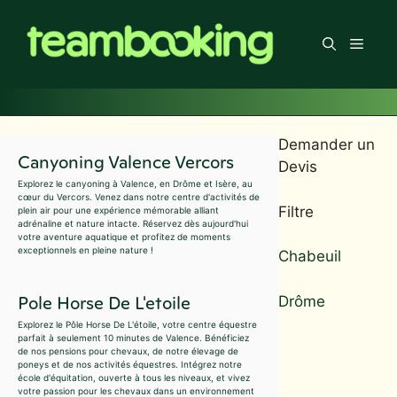
Aller
au
Men
contenu
Demander un
Canyoning Valence Vercors
Devis
Explorez le canyoning à Valence, en Drôme et Isère, au
cœur du Vercors. Venez dans notre centre d'activités de
Filtre
plein air pour une expérience mémorable alliant
adrénaline et nature intacte. Réservez dès aujourd'hui
votre aventure aquatique et profitez de moments
exceptionnels en pleine nature !
Chabeuil
Pole Horse De L'etoile
Drôme
Explorez le Pôle Horse De L'étoile, votre centre équestre
parfait à seulement 10 minutes de Valence. Bénéficiez
de nos pensions pour chevaux, de notre élevage de
poneys et de nos activités équestres. Intégrez notre
école d'équitation, ouverte à tous les niveaux, et vivez
votre passion pour les chevaux dans un environnement