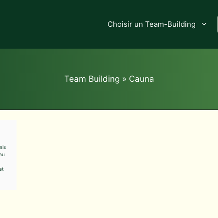
Choisir un Team-Building
Team Building
»
Cauna
mis
eau
et