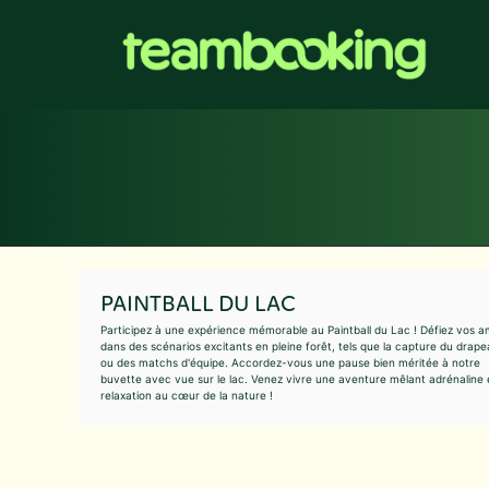
Aller
au
contenu
PAINTBALL DU LAC
Participez à une expérience mémorable au Paintball du Lac ! Défiez vos a
dans des scénarios excitants en pleine forêt, tels que la capture du drap
ou des matchs d'équipe. Accordez-vous une pause bien méritée à notre
buvette avec vue sur le lac. Venez vivre une aventure mêlant adrénaline 
relaxation au cœur de la nature !