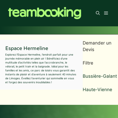
Aller
au
Men
contenu
Demander un
Espace Hermeline
Devis
Explorez l'Espace Hermeline, l'endroit parfait pour une
journée mémorable en plein air ! Bénéficiez d'une
Filtre
multitude d'activités telles que l'accrobranche, le
vélorail, le petit train et la baignade. Idéal pour les
familles et les amis, ce parc de loisirs vous garantit des
instants de plaisir et d'aventure à seulement 40 minutes
Bussière-Galant
de Limoges. Éveillez l'aventurier qui sommeille en vous
et forgez des souvenirs inoubliables !
Haute-Vienne