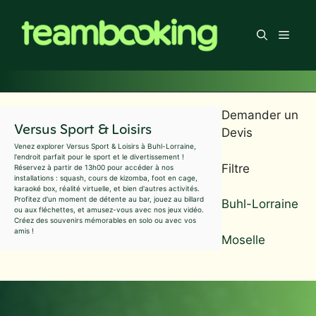
Aller
au
Men
contenu
Demander un
Versus Sport & Loisirs
Devis
Venez explorer Versus Sport & Loisirs à Buhl-Lorraine,
l'endroit parfait pour le sport et le divertissement !
Filtre
Réservez à partir de 13h00 pour accéder à nos
installations : squash, cours de kizomba, foot en cage,
karaoké box, réalité virtuelle, et bien d'autres activités.
Profitez d'un moment de détente au bar, jouez au billard
Buhl-Lorraine
ou aux fléchettes, et amusez-vous avec nos jeux vidéo.
Créez des souvenirs mémorables en solo ou avec vos
amis !
Moselle