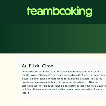
Aller
au
contenu
Au Fil du Ciron
Venez explorer Au Fil du Ciron, le parc d'aventure parfait pour toute la
famille ! Avec 130 jeux et 8 parcours accessibles dès 2 ans, partagez des
instants mémorables à l'ombre d'une forêt près de la rivière. Testez les
tyroliennes au-dessus de l'eau, partez en randonnée en trottinette
électrique tout terrain et participez à des activités telles que l'Arc Battle e
tir à l'arc. Une expérience inédite alliant aventure et relaxation, à ne pas
rater !