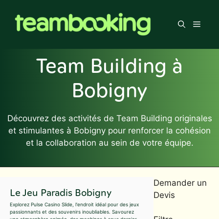
Aller
au
Men
contenu
Team Building à
Bobigny
Découvrez des activités de Team Building originales
et stimulantes à Bobigny pour renforcer la cohésion
et la collaboration au sein de votre équipe.
Demander un
Le Jeu Paradis Bobigny
Devis
Explorez Pulse Casino Slide, l'endroit idéal pour des jeux
passionnants et des souvenirs inoubliables. Savourez
une atmosphère animée, des machines à sous dernier