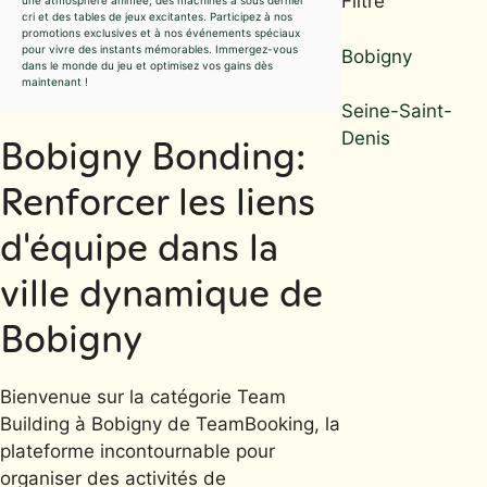
Filtre
cri et des tables de jeux excitantes. Participez à nos
promotions exclusives et à nos événements spéciaux
pour vivre des instants mémorables. Immergez-vous
Bobigny
dans le monde du jeu et optimisez vos gains dès
maintenant !
Seine-Saint-
Denis
Bobigny Bonding:
Renforcer les liens
d'équipe dans la
ville dynamique de
Bobigny
Bienvenue sur la catégorie Team
Building à Bobigny de TeamBooking, la
plateforme incontournable pour
organiser des activités de