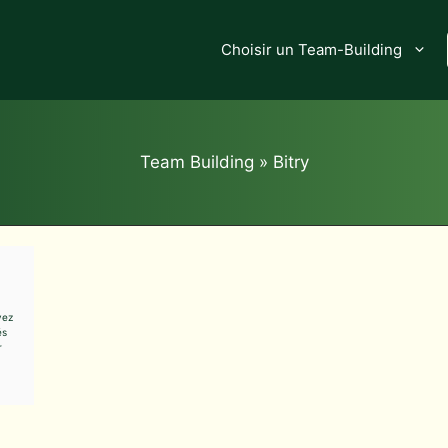
Choisir un Team-Building
Team Building
»
Bitry
yez
és
r