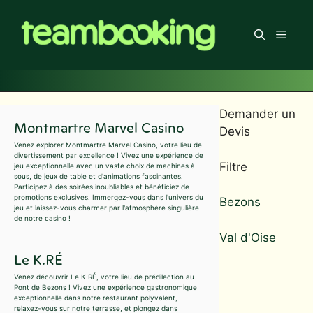
Aller
au
Men
contenu
Demander un
Montmartre Marvel Casino
Devis
Venez explorer Montmartre Marvel Casino, votre lieu de
divertissement par excellence ! Vivez une expérience de
Filtre
jeu exceptionnelle avec un vaste choix de machines à
sous, de jeux de table et d'animations fascinantes.
Participez à des soirées inoubliables et bénéficiez de
promotions exclusives. Immergez-vous dans l'univers du
Bezons
jeu et laissez-vous charmer par l'atmosphère singulière
de notre casino !
Val d'Oise
Le K.RÉ
Venez découvrir Le K.RÉ, votre lieu de prédilection au
Pont de Bezons ! Vivez une expérience gastronomique
exceptionnelle dans notre restaurant polyvalent,
relaxez-vous sur notre terrasse, et plongez dans