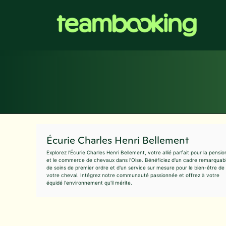
Aller
au
contenu
Écurie Charles Henri Bellement
Explorez l'Écurie Charles Henri Bellement, votre allié parfait pour la pensio
et le commerce de chevaux dans l'Oise. Bénéficiez d'un cadre remarquabl
de soins de premier ordre et d'un service sur mesure pour le bien-être de
votre cheval. Intégrez notre communauté passionnée et offrez à votre
équidé l'environnement qu'il mérite.