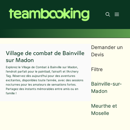
Aller
au
Men
contenu
Demander un
Village de combat de Bainville
Devis
sur Madon
Explorez le Village de Combat à Bainville sur Madon,
Filtre
l'endroit parfait pour le paintball, l'airsoft et l'Archery
Tag. Réservez dès aujourd'hui pour des aventures
excitantes, disponibles toute l'année, avec des sessions
Bainville-sur-
nocturnes pour les amateurs de sensations fortes.
Partagez des instants mémorables entre amis ou en
Madon
famille !
Meurthe et
Moselle