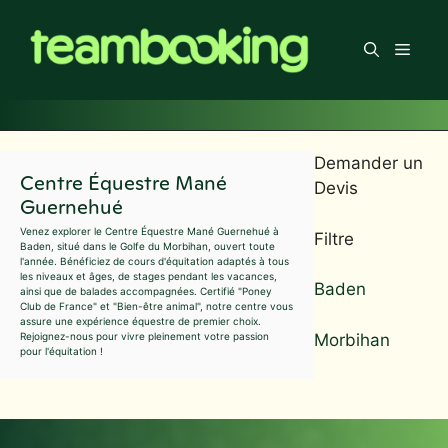
Aller
au
Men
contenu
Demander un
Centre Équestre Mané
Devis
Guernehué
Venez explorer le Centre Équestre Mané Guernehué à
Filtre
Baden, situé dans le Golfe du Morbihan, ouvert toute
l'année. Bénéficiez de cours d'équitation adaptés à tous
les niveaux et âges, de stages pendant les vacances,
Baden
ainsi que de balades accompagnées. Certifié "Poney
Club de France" et "Bien-être animal", notre centre vous
assure une expérience équestre de premier choix.
Morbihan
Rejoignez-nous pour vivre pleinement votre passion
pour l'équitation !