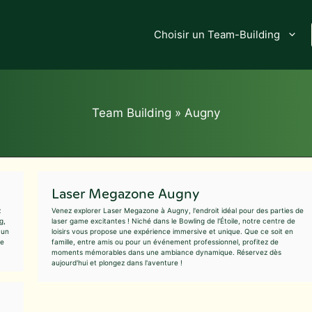
Choisir un Team-Building
Team Building
»
Augny
Laser Megazone Augny
z
Venez explorer Laser Megazone à Augny, l'endroit idéal pour des parties de
g,
laser game excitantes ! Niché dans le Bowling de l'Étoile, notre centre de
 un
loisirs vous propose une expérience immersive et unique. Que ce soit en
se
famille, entre amis ou pour un événement professionnel, profitez de
moments mémorables dans une ambiance dynamique. Réservez dès
aujourd'hui et plongez dans l'aventure !