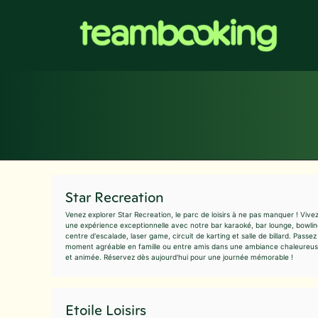
Aller
au
contenu
Star Recreation
Venez explorer Star Recreation, le parc de loisirs à ne pas manquer ! Vive
une expérience exceptionnelle avec notre bar karaoké, bar lounge, bowlin
centre d'escalade, laser game, circuit de karting et salle de billard. Passez
moment agréable en famille ou entre amis dans une ambiance chaleureu
et animée. Réservez dès aujourd'hui pour une journée mémorable !
Etoile Loisirs