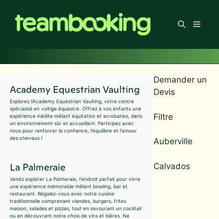
Aller
au
Men
contenu
Demander un
Academy Equestrian Vaulting
Devis
Explorez l'Academy Equestrian Vaulting, votre centre
spécialisé en voltige équestre. Offrez à vos enfants une
Filtre
expérience inédite mêlant équitation et acrobaties, dans
un environnement sûr et accueillant. Participez avec
nous pour renforcer la confiance, l'équilibre et l'amour
des chevaux !
Auberville
La Palmeraie
Calvados
Venez explorer La Palmeraie, l'endroit parfait pour vivre
une expérience mémorable mêlant bowling, bar et
restaurant. Régalez-vous avec notre cuisine
traditionnelle comprenant viandes, burgers, frites
maison, salades et pizzas, tout en savourant un cocktail
ou en découvrant notre choix de vins et bières. Ne