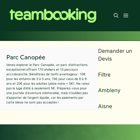
Aller
au
Men
contenu
Demander un
Parc Canopée
Devis
Venez explorer le Parc Canopée, un parc d'attractions
exceptionnel offrant 170 ateliers et 13 parcours
Filtre
accrobranche. Bénéficiez de tarifs avantageux : 10€
pour les enfants de 3 à 5 ans, 15€ pour ceux de 6 à 9
ans et 20€ pour les adultes (piste noire + 5€). Ne ratez
pas la luge d'été à seulement 5€. Préparez-vous pour
Ambleny
une journée d'aventure mémorable, mais n'oubliez pas
d'apporter de l'argent liquide, car les paiements par
carte bleue ne sont pas acceptés !
Aisne