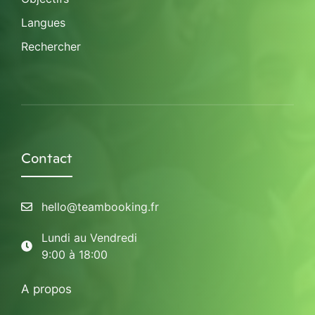
Langues
Rechercher
Contact
hello@teambooking.fr
Lundi au Vendredi
9:00 à 18:00
A propos