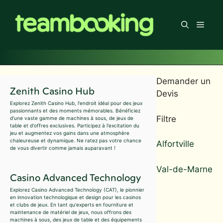
Aller
au
Men
contenu
Demander un
Zenith Casino Hub
Devis
Explorez Zenith Casino Hub, l'endroit idéal pour des jeux
passionnants et des moments mémorables. Bénéficiez
Filtre
d'une vaste gamme de machines à sous, de jeux de
table et d'offres exclusives. Participez à l'excitation du
jeu et augmentez vos gains dans une atmosphère
chaleureuse et dynamique. Ne ratez pas votre chance
Alfortville
de vous divertir comme jamais auparavant !
Val-de-Marne
Casino Advanced Technology
Explorez Casino Advanced Technology (CAT), le pionnier
en innovation technologique et design pour les casinos
et clubs de jeux. En tant qu'experts en fourniture et
maintenance de matériel de jeux, nous offrons des
machines à sous, des jeux de table et des équipements