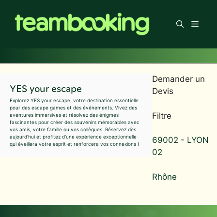
Aller
au
Men
contenu
Demander un
YES your escape
Devis
Explorez YES your escape, votre destination essentielle
pour des escape games et des événements. Vivez des
Filtre
aventures immersives et résolvez des énigmes
fascinantes pour créer des souvenirs mémorables avec
vos amis, votre famille ou vos collègues. Réservez dès
aujourd'hui et profitez d'une expérience exceptionnelle
69002 - LYON
qui éveillera votre esprit et renforcera vos connexions !
02
Rhône