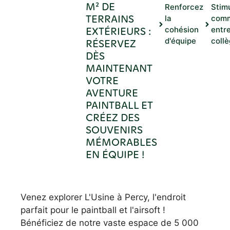
M² DE
Renforcez
Stimu
TERRAINS
la
comm
EXTÉRIEURS :
cohésion
entr
d'équipe
coll
RÉSERVEZ
DÈS
MAINTENANT
VOTRE
AVENTURE
PAINTBALL ET
CRÉEZ DES
SOUVENIRS
MÉMORABLES
EN ÉQUIPE !
Venez explorer L'Usine à Percy, l'endroit
parfait pour le paintball et l'airsoft !
Bénéficiez de notre vaste espace de 5 000