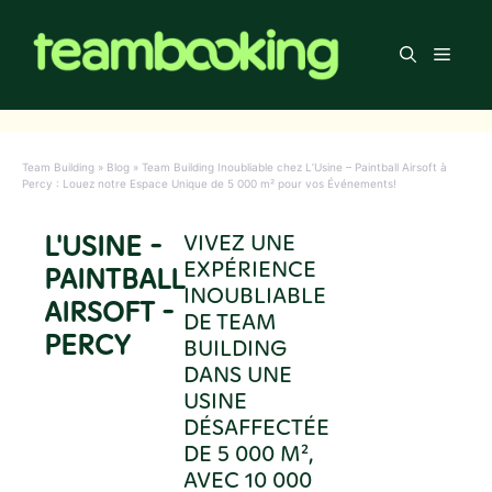
Aller
au
Men
contenu
Team Building
»
Blog
»
Team Building Inoubliable chez L’Usine – Paintball Airsoft à
Percy : Louez notre Espace Unique de 5 000 m² pour vos Événements!
L'USINE -
VIVEZ UNE
EXPÉRIENCE
PAINTBALL
INOUBLIABLE
AIRSOFT -
DE TEAM
PERCY
BUILDING
DANS UNE
USINE
DÉSAFFECTÉE
DE 5 000 M²,
AVEC 10 000