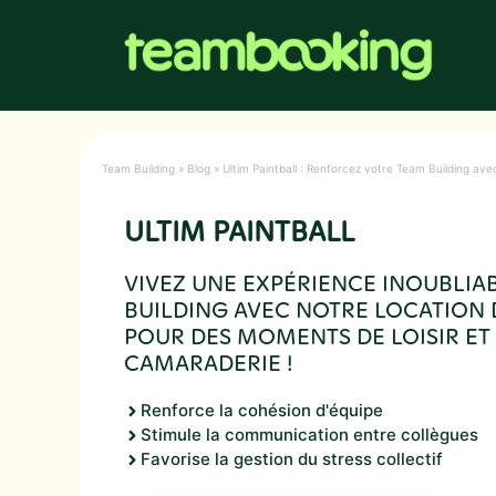
Aller
au
contenu
Team Building
»
Blog
»
Ultim Paintball : Renforcez votre Team Building ave
ULTIM PAINTBALL
VIVEZ UNE EXPÉRIENCE INOUBLIA
BUILDING AVEC NOTRE LOCATION 
POUR DES MOMENTS DE LOISIR ET
CAMARADERIE !
Renforce la cohésion d'équipe
Stimule la communication entre collègues
Favorise la gestion du stress collectif