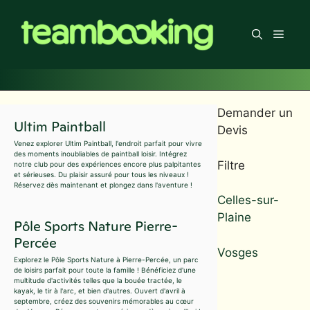
Aller
au
Men
contenu
Demander un
Ultim Paintball
Devis
Venez explorer Ultim Paintball, l'endroit parfait pour vivre
des moments inoubliables de paintball loisir. Intégrez
Filtre
notre club pour des expériences encore plus palpitantes
et sérieuses. Du plaisir assuré pour tous les niveaux !
Réservez dès maintenant et plongez dans l'aventure !
Celles-sur-
Plaine
Pôle Sports Nature Pierre-
Percée
Vosges
Explorez le Pôle Sports Nature à Pierre-Percée, un parc
de loisirs parfait pour toute la famille ! Bénéficiez d'une
multitude d'activités telles que la bouée tractée, le
kayak, le tir à l'arc, et bien d'autres. Ouvert d'avril à
septembre, créez des souvenirs mémorables au cœur