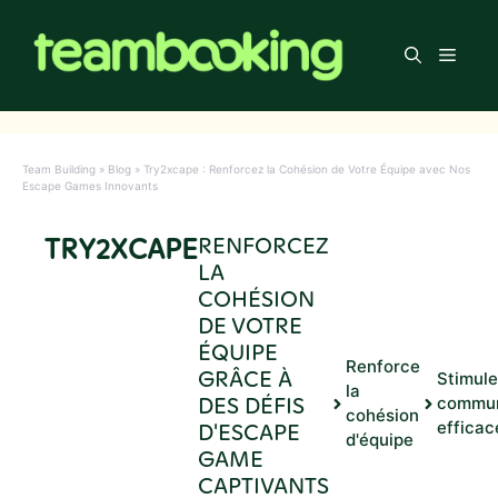
Aller
au
Men
contenu
Team Building
»
Blog
»
Try2xcape : Renforcez la Cohésion de Votre Équipe avec Nos
Escape Games Innovants
TRY2XCAPE
RENFORCEZ
LA
COHÉSION
DE VOTRE
ÉQUIPE
Renforce
GRÂCE À
Stimule
la
DES DÉFIS
commun
cohésion
D'ESCAPE
efficac
d'équipe
GAME
CAPTIVANTS