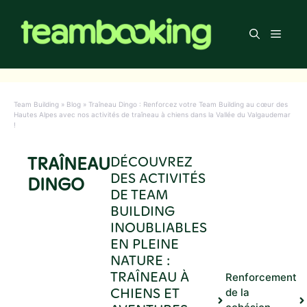
Aller
au
Men
contenu
Team Building
»
Blog
»
Traîneau Dingo : Renforcez votre Team Building au cœur des
Hautes Alpes avec nos activités de traîneau à chiens dans la Vallée du Valgaudemar
!
TRAÎNEAU
DÉCOUVREZ
DES ACTIVITÉS
DINGO
DE TEAM
BUILDING
INOUBLIABLES
EN PLEINE
NATURE :
TRAÎNEAU À
Renforcement
CHIENS ET
de la