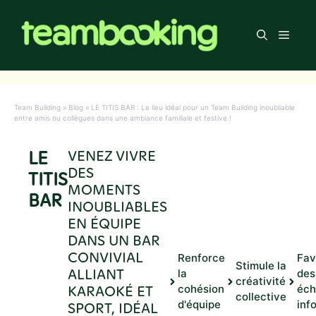
Aller
au
Men
contenu
Team Building
»
Blog
»
LE TITIS BAR : Le lieu idéal pour un Team Building inoubliable
entre amis ou collègues dans une ambiance familiale et festive !
LE
VENEZ VIVRE
DES
TITIS
MOMENTS
BAR
INOUBLIABLES
EN ÉQUIPE
DANS UN BAR
CONVIVIAL
Renforce
Fav
Stimule la
ALLIANT
la
des
créativité
KARAOKÉ ET
cohésion
éch
collective
d'équipe
inf
SPORT, IDÉAL