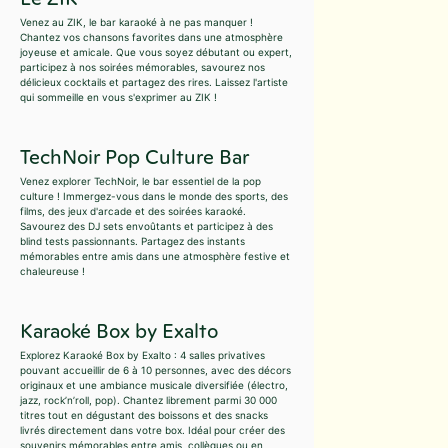
Venez au ZIK, le bar karaoké à ne pas manquer !
Chantez vos chansons favorites dans une atmosphère
joyeuse et amicale. Que vous soyez débutant ou expert,
participez à nos soirées mémorables, savourez nos
délicieux cocktails et partagez des rires. Laissez l'artiste
qui sommeille en vous s'exprimer au ZIK !
TechNoir Pop Culture Bar
Venez explorer TechNoir, le bar essentiel de la pop
culture ! Immergez-vous dans le monde des sports, des
films, des jeux d'arcade et des soirées karaoké.
Savourez des DJ sets envoûtants et participez à des
blind tests passionnants. Partagez des instants
mémorables entre amis dans une atmosphère festive et
chaleureuse !
Karaoké Box by Exalto
Explorez Karaoké Box by Exalto : 4 salles privatives
pouvant accueillir de 6 à 10 personnes, avec des décors
originaux et une ambiance musicale diversifiée (électro,
jazz, rock’n’roll, pop). Chantez librement parmi 30 000
titres tout en dégustant des boissons et des snacks
livrés directement dans votre box. Idéal pour créer des
souvenirs mémorables entre amis, collègues ou en