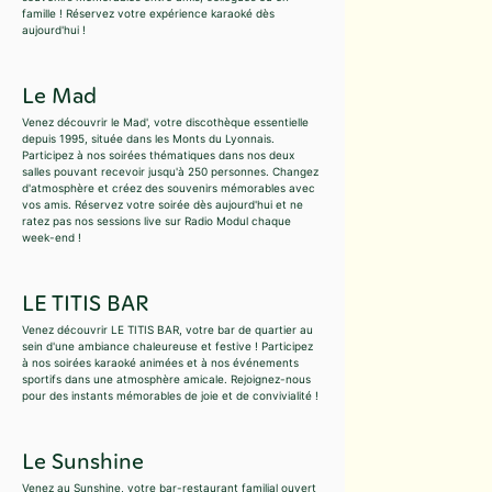
famille ! Réservez votre expérience karaoké dès
aujourd'hui !
Le Mad
Venez découvrir le Mad', votre discothèque essentielle
depuis 1995, située dans les Monts du Lyonnais.
Participez à nos soirées thématiques dans nos deux
salles pouvant recevoir jusqu'à 250 personnes. Changez
d'atmosphère et créez des souvenirs mémorables avec
vos amis. Réservez votre soirée dès aujourd'hui et ne
ratez pas nos sessions live sur Radio Modul chaque
week-end !
LE TITIS BAR
Venez découvrir LE TITIS BAR, votre bar de quartier au
sein d'une ambiance chaleureuse et festive ! Participez
à nos soirées karaoké animées et à nos événements
sportifs dans une atmosphère amicale. Rejoignez-nous
pour des instants mémorables de joie et de convivialité !
Le Sunshine
Venez au Sunshine, votre bar-restaurant familial ouvert