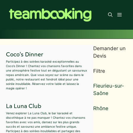
Aller
au
Men
contenu
Demander un
Coco’s Dinner
Devis
Participez à des soirées karaoké exceptionnelles au
Coco’s Dinner ! Chantez vos chansons favorites dans
Filtre
une atmosphère festive tout en dégustant un savoureux
repas américain. Que vous soyez sur scène ou dans le
public, notre restaurant est l'endroit idéal pour une
soirée inoubliable. Réservez votre table et laissez la
Fleurieu-sur-
magie opérer !
Saône
La Luna Club
Rhône
Venez explorer La Luna Club, le bar karaoké et
discothèque à ne pas manquer ! Chantez vos chansons
favorites avec vos amis, dansez sur les plus grands
succès et savourez une ambiance festive unique.
Participez à des soirées inoubliables et partagez des