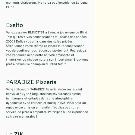
moments chaleureux. Ne ratez pas l'expérience La Luna
Club !
Exalto
Venez essayer BL!NDT?ST à Lyon, le jeu unique de Blind
Test qui teste vos connaissances musicales des années
2000 ! Défiez vos amis dans des salles privées,
sélectionnez votre thème et laissez la reconnaissance
vocale confirmer vos réponses rapidement. Poursuivez
vos vacances avec cette activité amusante et
immersive, où chaque note a son importance. Êtes-vous
prêt à devenir le champion du blind test ?
PARADIZE Pizzeria
Venez découvrir PARADIZE Pizzeria, votre restaurant
convivial à Lyon ! Dégustez nos savoureuses pizzas,
hamburgers et grillades dans une atmosphère
dynamique avec karaoké et musique live. Idéal pour un
repas entre amis ou en famille, n'oubliez pas notre
service de pizza à emporter. Participez à une expérience
culinaire mémorable !
Le ZIK