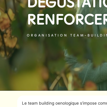
DÉGUSTAT
RENFORCER
ORGANISATION TEAM-BUILD
Le team building oenologique s’impose comme