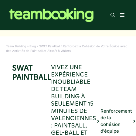
Aller
au
Men
contenu
Team Building
»
Blog
»
SWAT Paintball : Renforcez la Cohésion de Votre Équipe avec
des Activités de Paintball et Airsoft à Wallers
SWAT
VIVEZ UNE
EXPÉRIENCE
PAINTBALL
INOUBLIABLE
DE TEAM
BUILDING À
SEULEMENT 15
MINUTES DE
Renforcement
VALENCIENNES
de la
: PAINTBALL,
cohésion
d'équipe
GEL-BALL ET