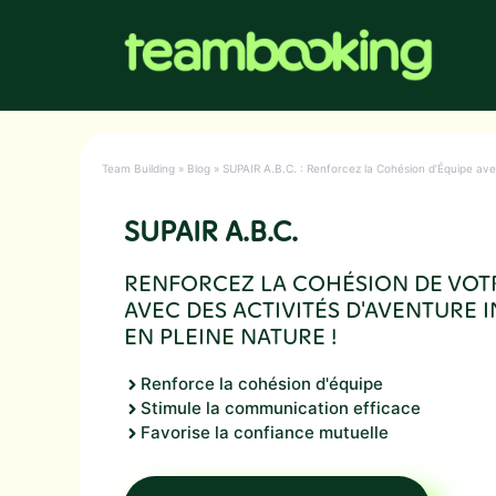
Aller
au
contenu
Team Building
»
Blog
»
SUPAIR A.B.C. : Renforcez la Cohésion d’Équipe avec
SUPAIR A.B.C.
RENFORCEZ LA COHÉSION DE VOT
AVEC DES ACTIVITÉS D'AVENTURE 
EN PLEINE NATURE !
Renforce la cohésion d'équipe
Stimule la communication efficace
Favorise la confiance mutuelle