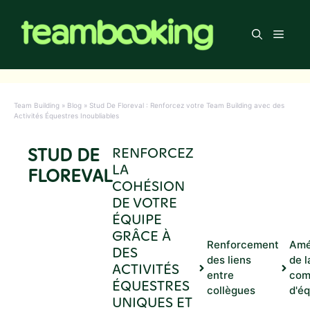
Aller
au
Men
contenu
Team Building
»
Blog
»
Stud De Floreval : Renforcez votre Team Building avec des
Activités Équestres Inoubliables
STUD DE
RENFORCEZ
LA
FLOREVAL
COHÉSION
DE VOTRE
ÉQUIPE
GRÂCE À
Renforcement
Amé
DES
des liens
de l
ACTIVITÉS
entre
com
ÉQUESTRES
collègues
d'é
UNIQUES ET