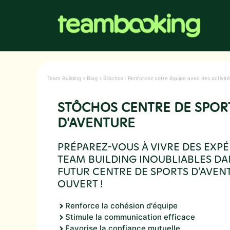
Aller
au
contenu
Team Building
»
Blog
»
Stôchos : Renforcez votre équipe avec des activité
STÔCHOS CENTRE DE SPOR
D'AVENTURE
PRÉPAREZ-VOUS À VIVRE DES EXPÉ
TEAM BUILDING INOUBLIABLES D
FUTUR CENTRE DE SPORTS D'AVENT
OUVERT !
Renforce la cohésion d'équipe
Stimule la communication efficace
Favorise la confiance mutuelle