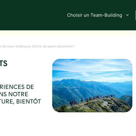
Choisir un Team-Building
s de team building au Centre de sports d’aventure !
TS
RIENCES DE
ANS NOTRE
URE, BIENTÔT