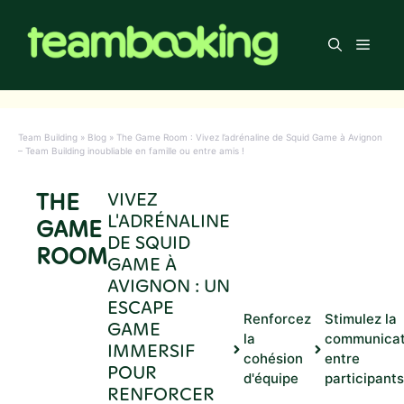
Aller
au
Men
contenu
Team Building
»
Blog
»
The Game Room : Vivez l’adrénaline de Squid Game à Avignon
– Team Building inoubliable en famille ou entre amis !
THE
VIVEZ
L'ADRÉNALINE
GAME
DE SQUID
ROOM
GAME À
AVIGNON : UN
ESCAPE
Renforcez
Stimulez la
GAME
la
communicat
IMMERSIF
cohésion
entre
POUR
d'équipe
participants
RENFORCER