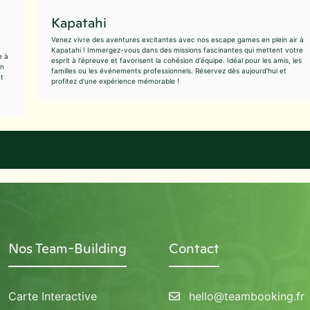
Kapatahi
Venez vivre des aventures excitantes avec nos escape games en plein air à
Kapatahi ! Immergez-vous dans des missions fascinantes qui mettent votre
e à
esprit à l'épreuve et favorisent la cohésion d'équipe. Idéal pour les amis, les
en
familles ou les événements professionnels. Réservez dès aujourd'hui et
nt
profitez d'une expérience mémorable !
Nos Team-Building
Contact
Carte Interactive
hello@teambooking.fr