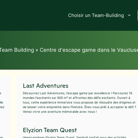
Choisir un Team-Building
Team Building
»
Centre d'escape game dans le Vauclus
Last Adventures
e
Découvrez Last Adventures, l'escape game par excellence ! Parcourez 16
mondes fascinants sur 600 m² et affrontez des défis excitants. Ouvert à
lle
tous, cette expérience immersive vous propose de résoudre des énigmes et
tez
de laisser votre empreinte dans l'histoire. Êtes-vous prêt à accepter le défi ?
Venez vivre une aventure mémorable avec nous !
Elyzion Team Quest
re
Venez explorer Elyzion Team Quest, l'endroit parfait pour des activités