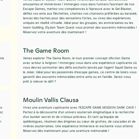
amusantes et immersives ! Immergez-vous dans l'univers fascinant de nos
Escape Games, mettez vos compétences à l'épreuve avec le Gel Blaster,
-
défiez vos amis aux fléchettes, chantez vos chansons préférées au karaoké,
lancez des haches pour des sensations fortes, ou vivez des expériences
uniques en réalité virtuelle. Idéal pour les groupes, les anniversaires ou les
team-building, Elyzion Team Quest vous promet des souvenirs mémorables !
Réservez votre aventure dès maintenant !
The Game Room
mis
Venez explorer The Game Room, le tout premier concept d'Action Game
avec acteur à Avignon ! Immergez-vous dans une expérience captivante où
vous devrez surmonter des défis excitants lancés par l'agent Squid Game ou
le Joker. Idéal pour les passionnés d'escape games, ce centre de loisirs vous
garantit des souvenirs mémorables entre amis ou en famille. Serez-vous
prêt à relever le défi ?
Moulin Vallis Clausa
es
Vivez une aventure captivante avec l'ESCAPE GAME MISSION DARK CAVE !
ez
Partez à la découverte d'un univers souterrain énigmatique à la recherche
s
d'un bunker secret et de cristaux précieux. En tant qu'équipe de
n
spéléologues, résolvez des énigmes au cœur de grottes, de cascades et de
rivières souterraines. Une expérience immersive et excitante vous attend.
Réservez dès maintenant pour une aventure mémorable !