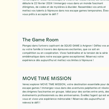
débute le 22 février 2024 ! Immergez-vous dans un monde fascinant
d'énigmes, de codes et de mystères à élucider. Rassemblez vos amis et
mettez vos talents à l'épreuve dans nos escape games temporaires. Êtes
vous prêts à accepter le défi ?
The Game Room
Plongez dans l'univers captivant de SQUID GAME à Avignon ! Défiez vos a
ou votre famille à travers des épreuves excitantes, que ce soit en
compétition ou en coopération. Vivez l'adrénaline et la tension de la série
emblématique dans notre escape game exceptionnel. Réservez votre
expérience dès aujourd'hui et mettez vos limites à l'épreuve !
MOVE TIME MISSION
Venez explorer MOVE TIME MISSION, votre destination essentielle pour d
escape games ! Immergez-vous dans des aventures palpitantes et résolv
des énigmes fascinantes en groupe. Idéal pour des sorties entre amis, de
événements professionnels ou des anniversaires. Éveillez l'agent qui est e
vous et vivez une expérience mémorable ! Réservez dès aujourd'hui et
relevez le défi !