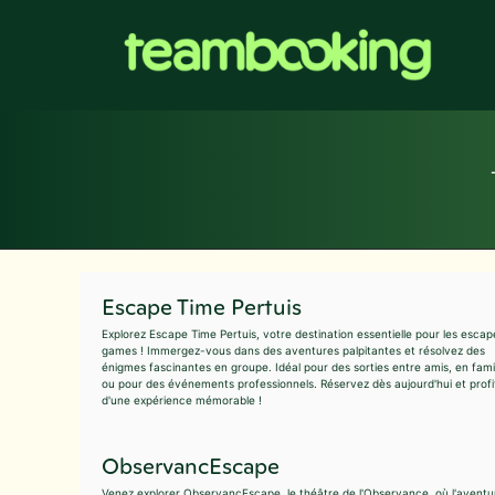
Aller
au
contenu
Escape Time Pertuis
Explorez Escape Time Pertuis, votre destination essentielle pour les escap
games ! Immergez-vous dans des aventures palpitantes et résolvez des
énigmes fascinantes en groupe. Idéal pour des sorties entre amis, en fami
ou pour des événements professionnels. Réservez dès aujourd'hui et profi
d'une expérience mémorable !
ObservancEscape
Venez explorer ObservancEscape, le théâtre de l'Observance, où l'aventu