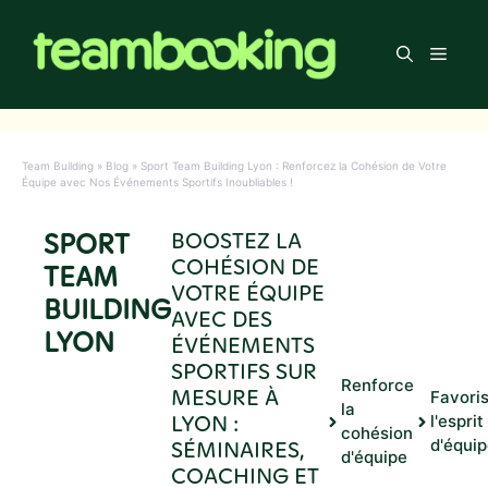
Aller
au
Men
contenu
Team Building
»
Blog
»
Sport Team Building Lyon : Renforcez la Cohésion de Votre
Équipe avec Nos Événements Sportifs Inoubliables !
SPORT
BOOSTEZ LA
COHÉSION DE
TEAM
VOTRE ÉQUIPE
BUILDING
AVEC DES
LYON
ÉVÉNEMENTS
SPORTIFS SUR
Renforce
MESURE À
Favori
la
LYON :
l'esprit
cohésion
SÉMINAIRES,
d'équi
d'équipe
COACHING ET