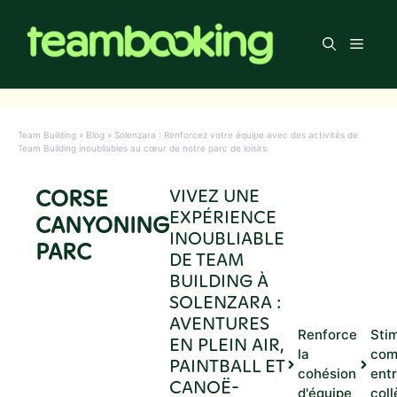
Aller
au
Men
contenu
Team Building
»
Blog
»
Solenzara : Renforcez votre équipe avec des activités de
Team Building inoubliables au cœur de notre parc de loisirs
CORSE
VIVEZ UNE
EXPÉRIENCE
CANYONING
INOUBLIABLE
PARC
DE TEAM
BUILDING À
SOLENZARA :
AVENTURES
Renforce
Stim
EN PLEIN AIR,
la
com
PAINTBALL ET
cohésion
ent
CANOË-
d'équipe
col