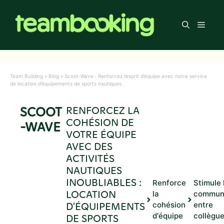
Aller
au
Men
contenu
Team Building
»
Blog
»
Scoot-Wave : Renforcez l’esprit d’équipe avec notre service
de location d’équipements de sports nautiques
SCOOT
RENFORCEZ LA
COHÉSION DE
-WAVE
VOTRE ÉQUIPE
AVEC DES
ACTIVITÉS
NAUTIQUES
INOUBLIABLES :
Renforce
Stimule 
LOCATION
la
communi
D'ÉQUIPEMENTS
cohésion
entre
d'équipe
collègu
DE SPORTS