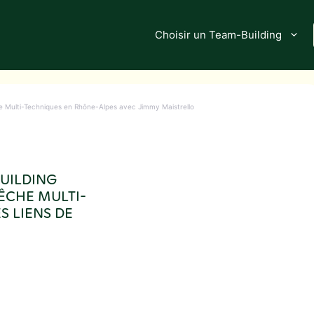
Choisir un Team-Building
he Multi-Techniques en Rhône-Alpes avec Jimmy Maistrello
BUILDING
ÊCHE MULTI-
 LIENS DE