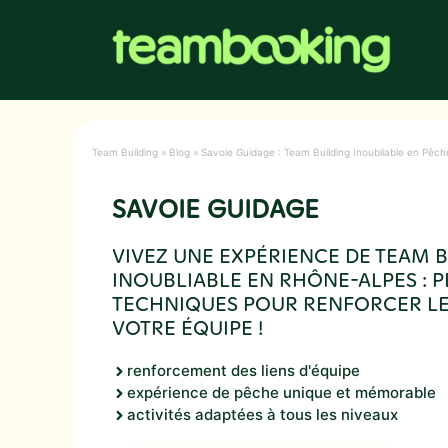
Aller
au
contenu
Team Building
»
Blog
»
Savoie Guidage : Team Building Inoubliable en Pêc
SAVOIE GUIDAGE
VIVEZ UNE EXPÉRIENCE DE TEAM 
INOUBLIABLE EN RHÔNE-ALPES : P
TECHNIQUES POUR RENFORCER LES
VOTRE ÉQUIPE !
renforcement des liens d'équipe
expérience de pêche unique et mémorable
activités adaptées à tous les niveaux