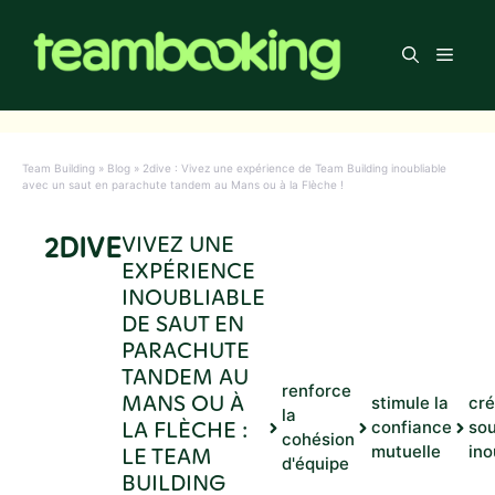
Aller
au
Men
contenu
Team Building
»
Blog
»
2dive : Vivez une expérience de Team Building inoubliable
avec un saut en parachute tandem au Mans ou à la Flèche !
2DIVE
VIVEZ UNE
EXPÉRIENCE
INOUBLIABLE
DE SAUT EN
PARACHUTE
TANDEM AU
renforce
MANS OU À
stimule la
cré
la
LA FLÈCHE :
confiance
sou
cohésion
LE TEAM
mutuelle
ino
d'équipe
BUILDING