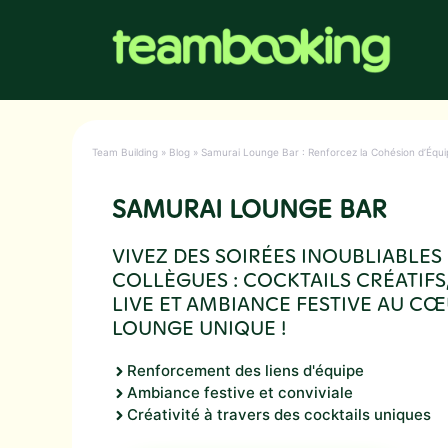
Aller
au
contenu
Team Building
»
Blog
»
Samurai Lounge Bar : Renforcez la Cohésion d’Équi
SAMURAI LOUNGE BAR
VIVEZ DES SOIRÉES INOUBLIABLES
COLLÈGUES : COCKTAILS CRÉATIFS
LIVE ET AMBIANCE FESTIVE AU CŒ
LOUNGE UNIQUE !
Renforcement des liens d'équipe
Ambiance festive et conviviale
Créativité à travers des cocktails uniques