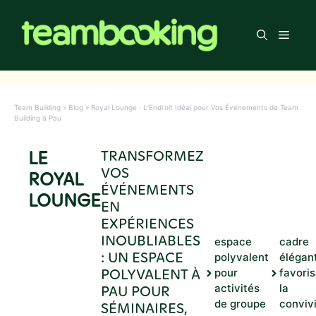
Aller
au
Men
contenu
Team Building
»
Blog
»
Royal Lounge : L’Endroit Idéal pour Vos Événements de Team
Building à Pau
LE
TRANSFORMEZ
VOS
ROYAL
ÉVÉNEMENTS
LOUNGE
EN
EXPÉRIENCES
INOUBLIABLES
espace
cadre
: UN ESPACE
polyvalent
élégan
POLYVALENT À
pour
favori
PAU POUR
activités
la
de groupe
convivi
SÉMINAIRES,