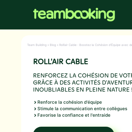
Aller
au
contenu
Team Building
»
Blog
»
Roll’air Cable : Boostez la Cohésion d’Équipe avec d
ROLL'AIR CABLE
RENFORCEZ LA COHÉSION DE VOT
GRÂCE À DES ACTIVITÉS D'AVENTU
INOUBLIABLES EN PLEINE NATURE 
Renforce la cohésion d'équipe
Stimule la communication entre collègues
Favorise la confiance et l'entraide