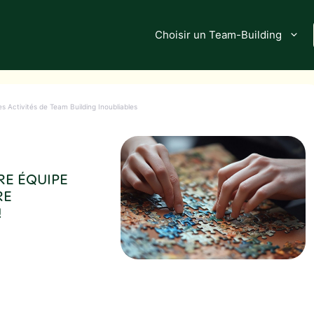
Choisir un Team-Building
es Activités de Team Building Inoubliables
RE ÉQUIPE
RE
!