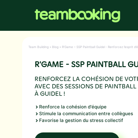
Aller
au
contenu
Team Building
»
Blog
»
R’Game – SSP Paintball Guidel : Renforcez l’esprit d’
R'GAME - SSP PAINTBALL G
RENFORCEZ LA COHÉSION DE VOT
AVEC DES SESSIONS DE PAINTBALL
À GUIDEL !
Renforce la cohésion d'équipe
Stimule la communication entre collègues
Favorise la gestion du stress collectif