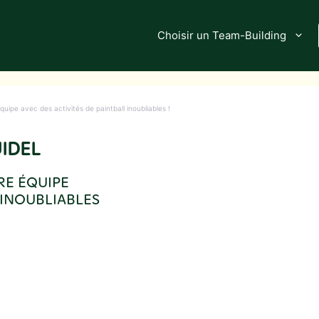
Choisir un Team-Building
équipe avec des activités de paintball inoubliables !
UIDEL
RE ÉQUIPE
 INOUBLIABLES