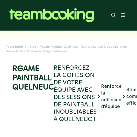
Aller
au
Men
contenu
Team Building
»
Blog
»
RGame Paintball Quelneuc : Renforcez l’esprit d’équipe avec
des activités de team building inoubliables !
RGAME
RENFORCEZ
LA COHÉSION
PAINTBALL
DE VOTRE
QUELNEUC
Renforce
ÉQUIPE AVEC
Stim
la
DES SESSIONS
comm
cohésion
DE PAINTBALL
effi
d'équipe
INOUBLIABLES
À QUELNEUC !