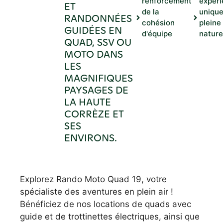
renforcement
expér
ET
de la
unique
RANDONNÉES
cohésion
pleine
GUIDÉES EN
d'équipe
nature
QUAD, SSV OU
MOTO DANS
LES
MAGNIFIQUES
PAYSAGES DE
LA HAUTE
CORRÈZE ET
SES
ENVIRONS.
Explorez Rando Moto Quad 19, votre
spécialiste des aventures en plein air !
Bénéficiez de nos locations de quads avec
guide et de trottinettes électriques, ainsi que