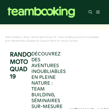
Aller
au
Men
contenu
Team Building
»
Blog
»
Rando Moto Quad 19 : Team Building Aventure Inoubliable
avec Randonnées Guidées en Quad et Moto en Haute Corrèze
RANDO
DÉCOUVREZ
DES
MOTO
AVENTURES
QUAD
INOUBLIABLES
19
EN PLEINE
NATURE :
TEAM
BUILDING,
SÉMINAIRES
SUR-MESURE