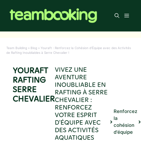
Aller
au
Men
contenu
Team Building
»
Blog
»
Youraft : Renforcez la Cohésion d’Équipe avec des Activités
de Rafting Inoubliables à Serre Chevalier !
YOURAFT
VIVEZ UNE
AVENTURE
RAFTING
INOUBLIABLE EN
SERRE
RAFTING À SERRE
CHEVALIER
CHEVALIER :
RENFORCEZ
Renforcez
VOTRE ESPRIT
la
D'ÉQUIPE AVEC
cohésion
DES ACTIVITÉS
d'équipe
AQUATIQUES