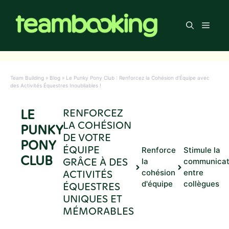
Aller
au
Men
contenu
Team Building
»
Blog
»
Le Punky Pony Club : Renforcez la Cohésion d’Équipe avec
des Activités Équestres Inoubliables !
LE
RENFORCEZ
LA COHÉSION
PUNKY
DE VOTRE
PONY
ÉQUIPE
Renforce
Stimule la
CLUB
GRÂCE À DES
la
communicat
ACTIVITÉS
cohésion
entre
d'équipe
collègues
ÉQUESTRES
UNIQUES ET
MÉMORABLES