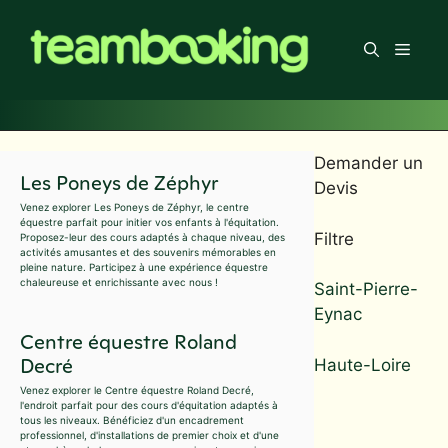
Aller
au
Men
contenu
Demander un
Les Poneys de Zéphyr
Devis
Venez explorer Les Poneys de Zéphyr, le centre
équestre parfait pour initier vos enfants à l'équitation.
Filtre
Proposez-leur des cours adaptés à chaque niveau, des
activités amusantes et des souvenirs mémorables en
pleine nature. Participez à une expérience équestre
chaleureuse et enrichissante avec nous !
Saint-Pierre-
Eynac
Centre équestre Roland
Decré
Haute-Loire
Venez explorer le Centre équestre Roland Decré,
l'endroit parfait pour des cours d'équitation adaptés à
tous les niveaux. Bénéficiez d'un encadrement
professionnel, d'installations de premier choix et d'une