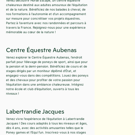
Venez découvrir Horse Escape, un centre équestre
chaleureux destiné aux adultes amoureux de l'équitation
et de la nature. Bénéficiez de nos balades à cheval, de
nos formations à l'autonomie et d'un accompagnement
sur mesure pour concrétiser vos projets équestres.
Partez à l'aventure avec nos randonnées et parcours à
travers la France. Rejoignez-nous pour une expérience
mémorable au cœur de la nature !
Centre Équestre Aubenas
Venez explorer le Centre Équestre Aubenas, l'endroit
parfait pour l'élevage de poneys de sport, ainsi que pour
la pension et la demi-pension. Bénéficiez de cours et de
stages dirigés par un moniteur diplômé d'État, et
engagez-vous dans des compétitions. Louez des poneys
et des chevaux pour profiter de votre passion pour
l'équitation dans une ambiance chaleureuse. Intégrez
notre école et club d'équitation, ouverts à tous les
niveaux !
Labertrandie Jacques
Venez vivre l'expérience de l'équitation à Labertrandie
Jacques ! Des cours adaptés à tous les niveaux et âges,
dès 4 ans, avec des activités amusantes telles que le
Poney games et l'Equi fun. Inscrivez-vous à nos stages