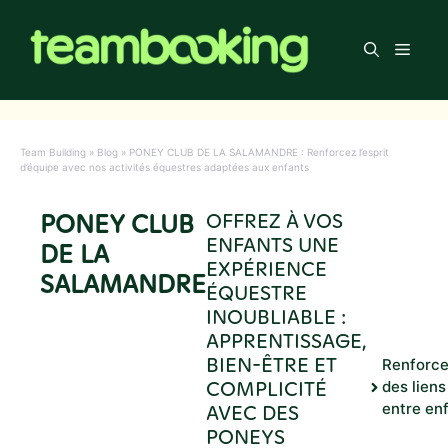
Aller
au
Men
contenu
Team Building
»
Blog
»
PONEY CLUB DE LA SALAMANDRE : Renforcez l’esprit
d’équipe avec nos activités équestres adaptées aux enfants
PONEY CLUB
OFFREZ À VOS
ENFANTS UNE
DE LA
EXPÉRIENCE
SALAMANDRE
ÉQUESTRE
INOUBLIABLE :
APPRENTISSAGE,
BIEN-ÊTRE ET
Renforc
COMPLICITÉ
des liens
AVEC DES
entre en
PONEYS