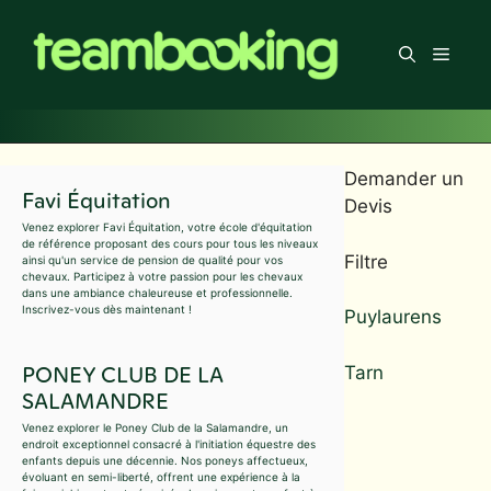
Aller
au
Men
contenu
Demander un
Favi Équitation
Devis
Venez explorer Favi Équitation, votre école d'équitation
de référence proposant des cours pour tous les niveaux
Filtre
ainsi qu'un service de pension de qualité pour vos
chevaux. Participez à votre passion pour les chevaux
dans une ambiance chaleureuse et professionnelle.
Inscrivez-vous dès maintenant !
Puylaurens
PONEY CLUB DE LA
Tarn
SALAMANDRE
Venez explorer le Poney Club de la Salamandre, un
endroit exceptionnel consacré à l'initiation équestre des
enfants depuis une décennie. Nos poneys affectueux,
évoluant en semi-liberté, offrent une expérience à la