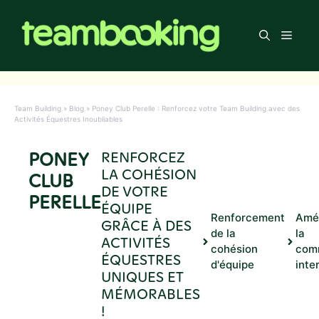
Aller
au
Men
contenu
Team Building
»
Blog
»
Poney Club Perelle : Renforcez votre Team Building avec des
Activités Équestres Inoubliables
PONEY
RENFORCEZ
LA COHÉSION
CLUB
DE VOTRE
PERELLE
ÉQUIPE
Renforcement
Amél
GRÂCE À DES
de la
la
ACTIVITÉS
cohésion
com
ÉQUESTRES
d'équipe
inte
UNIQUES ET
MÉMORABLES
!