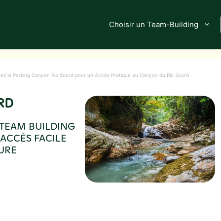
Choisir un Team-Building
rez le Parking Canyon Rio Sourd pour un Accès Pratique au Canyon du Rio Sourd
RD
 TEAM BUILDING
 ACCÈS FACILE
TURE