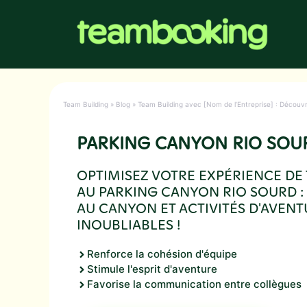
Aller
au
contenu
Team Building
»
Blog
»
Team Building avec [Nom de l’Entreprise] : Découv
PARKING CANYON RIO SOU
OPTIMISEZ VOTRE EXPÉRIENCE DE
AU PARKING CANYON RIO SOURD :
AU CANYON ET ACTIVITÉS D'AVEN
INOUBLIABLES !
Renforce la cohésion d'équipe
Stimule l'esprit d'aventure
Favorise la communication entre collègues