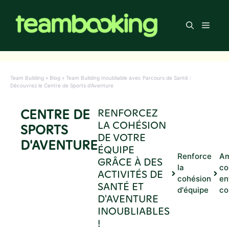
Aller
au
Men
contenu
Team Building
»
Blog
»
Team Building Inoubliable avec Parcours de Santé :
Découvrez le Centre de Sports d’Aventure
CENTRE DE
RENFORCEZ
LA COHÉSION
SPORTS
DE VOTRE
D'AVENTURE
ÉQUIPE
Renforce
Am
GRÂCE À DES
la
co
ACTIVITÉS DE
cohésion
en
SANTÉ ET
d'équipe
co
D'AVENTURE
INOUBLIABLES
!